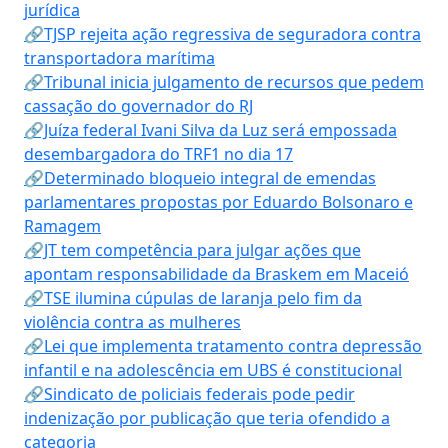
jurídica
🔗TJSP rejeita ação regressiva de seguradora contra
transportadora marítima
🔗Tribunal inicia julgamento de recursos que pedem
cassação do governador do RJ
🔗Juíza federal Ivani Silva da Luz será empossada
desembargadora do TRF1 no dia 17
🔗Determinado bloqueio integral de emendas
parlamentares propostas por Eduardo Bolsonaro e
Ramagem
🔗JT tem competência para julgar ações que
apontam responsabilidade da Braskem em Maceió
🔗TSE ilumina cúpulas de laranja pelo fim da
violência contra as mulheres
🔗Lei que implementa tratamento contra depressão
infantil e na adolescência em UBS é constitucional
🔗Sindicato de policiais federais pode pedir
indenização por publicação que teria ofendido a
categoria