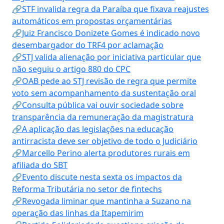
🔗STF invalida regra da Paraíba que fixava reajustes
automáticos em propostas orçamentárias
🔗Juiz Francisco Donizete Gomes é indicado novo
desembargador do TRF4 por aclamação
🔗STJ valida alienação por iniciativa particular que
não seguiu o artigo 880 do CPC
🔗OAB pede ao STJ revisão de regra que permite
voto sem acompanhamento da sustentação oral
🔗Consulta pública vai ouvir sociedade sobre
transparência da remuneração da magistratura
🔗A aplicação das legislações na educação
antirracista deve ser objetivo de todo o Judiciário
🔗Marcello Perino alerta produtores rurais em
afiliada do SBT
🔗Evento discute nesta sexta os impactos da
Reforma Tributária no setor de fintechs
🔗Revogada liminar que mantinha a Suzano na
operação das linhas da Itapemirim