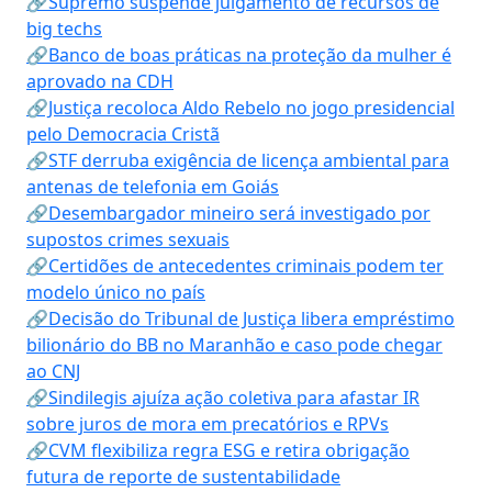
🔗Supremo suspende julgamento de recursos de
big techs
🔗Banco de boas práticas na proteção da mulher é
aprovado na CDH
🔗Justiça recoloca Aldo Rebelo no jogo presidencial
pelo Democracia Cristã
🔗STF derruba exigência de licença ambiental para
antenas de telefonia em Goiás
🔗Desembargador mineiro será investigado por
supostos crimes sexuais
🔗Certidões de antecedentes criminais podem ter
modelo único no país
🔗Decisão do Tribunal de Justiça libera empréstimo
bilionário do BB no Maranhão e caso pode chegar
ao CNJ
🔗Sindilegis ajuíza ação coletiva para afastar IR
sobre juros de mora em precatórios e RPVs
🔗CVM flexibiliza regra ESG e retira obrigação
futura de reporte de sustentabilidade