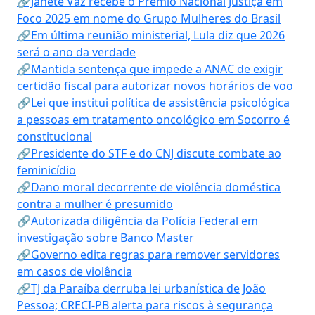
🔗Janete Vaz recebe o Prêmio Nacional Justiça em
Foco 2025 em nome do Grupo Mulheres do Brasil
🔗Em última reunião ministerial, Lula diz que 2026
será o ano da verdade
🔗Mantida sentença que impede a ANAC de exigir
certidão fiscal para autorizar novos horários de voo
🔗Lei que institui política de assistência psicológica
a pessoas em tratamento oncológico em Socorro é
constitucional
🔗Presidente do STF e do CNJ discute combate ao
feminicídio
🔗Dano moral decorrente de violência doméstica
contra a mulher é presumido
🔗Autorizada diligência da Polícia Federal em
investigação sobre Banco Master
🔗Governo edita regras para remover servidores
em casos de violência
🔗TJ da Paraíba derruba lei urbanística de João
Pessoa; CRECI-PB alerta para riscos à segurança