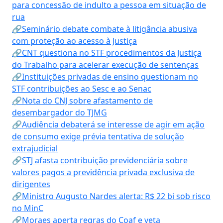
para concessão de indulto a pessoa em situação de
rua
🔗Seminário debate combate à litigância abusiva
com proteção ao acesso à Justiça
🔗CNT questiona no STF procedimentos da Justiça
do Trabalho para acelerar execução de sentenças
🔗Instituições privadas de ensino questionam no
STF contribuições ao Sesc e ao Senac
🔗Nota do CNJ sobre afastamento de
desembargador do TJMG
🔗Audiência debaterá se interesse de agir em ação
de consumo exige prévia tentativa de solução
extrajudicial
🔗STJ afasta contribuição previdenciária sobre
valores pagos a previdência privada exclusiva de
dirigentes
🔗Ministro Augusto Nardes alerta: R$ 22 bi sob risco
no MinC
🔗Moraes aperta regras do Coaf e veta