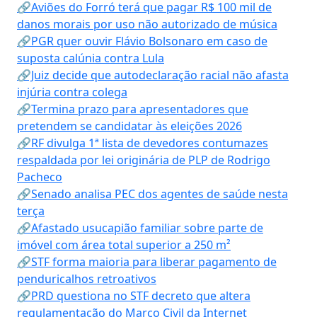
🔗Aviões do Forró terá que pagar R$ 100 mil de
danos morais por uso não autorizado de música
🔗PGR quer ouvir Flávio Bolsonaro em caso de
suposta calúnia contra Lula
🔗Juiz decide que autodeclaração racial não afasta
injúria contra colega
🔗Termina prazo para apresentadores que
pretendem se candidatar às eleições 2026
🔗RF divulga 1ª lista de devedores contumazes
respaldada por lei originária de PLP de Rodrigo
Pacheco
🔗Senado analisa PEC dos agentes de saúde nesta
terça
🔗Afastado usucapião familiar sobre parte de
imóvel com área total superior a 250 m²
🔗STF forma maioria para liberar pagamento de
penduricalhos retroativos
🔗PRD questiona no STF decreto que altera
regulamentação do Marco Civil da Internet