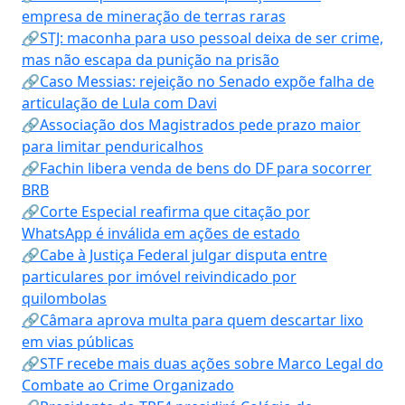
empresa de mineração de terras raras
🔗STJ: maconha para uso pessoal deixa de ser crime,
mas não escapa da punição na prisão
🔗Caso Messias: rejeição no Senado expõe falha de
articulação de Lula com Davi
🔗Associação dos Magistrados pede prazo maior
para limitar penduricalhos
🔗Fachin libera venda de bens do DF para socorrer
BRB
🔗Corte Especial reafirma que citação por
WhatsApp é inválida em ações de estado
🔗Cabe à Justiça Federal julgar disputa entre
particulares por imóvel reivindicado por
quilombolas
🔗Câmara aprova multa para quem descartar lixo
em vias públicas
🔗STF recebe mais duas ações sobre Marco Legal do
Combate ao Crime Organizado