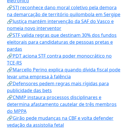
eletrônico
🔗STJ reconhece dano moral coletivo pela demora
na demarcação de território quilombola em Sergipe
🔗Justiça mantém intervenção da SAF do Vasco e
nomeia novo interventor
🔗STF valida regras que destinam 30% dos fundos
eleitorais para candidaturas de pessoas pretas e
pardas
🔗PDT aciona STF contra poder monocrático no
TCE-RS
🔗Marcello Perino explica quando dívida fiscal pode
levar uma empresa à falência
🔗Defensores pedem regras mais rígidas para
publicidade das bets
🔗CNMP instaura processos disciplinares e
determina afastamento cautelar de três membros
do MPPA
🔗Girão pede mudanças na CBF e volta defender
vedação da assistolia fetal