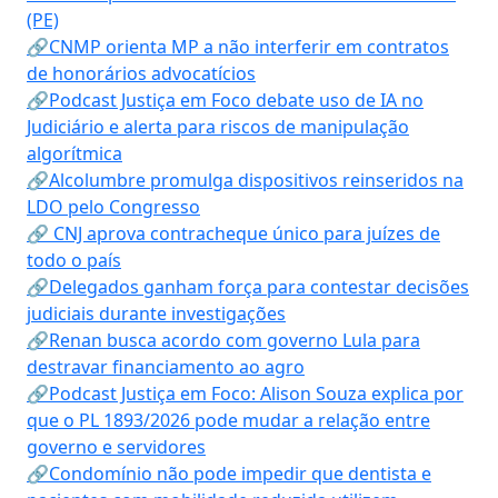
(PE)
🔗CNMP orienta MP a não interferir em contratos
de honorários advocatícios
🔗Podcast Justiça em Foco debate uso de IA no
Judiciário e alerta para riscos de manipulação
algorítmica
🔗Alcolumbre promulga dispositivos reinseridos na
LDO pelo Congresso
🔗 CNJ aprova contracheque único para juízes de
todo o país
🔗Delegados ganham força para contestar decisões
judiciais durante investigações
🔗Renan busca acordo com governo Lula para
destravar financiamento ao agro
🔗Podcast Justiça em Foco: Alison Souza explica por
que o PL 1893/2026 pode mudar a relação entre
governo e servidores
🔗Condomínio não pode impedir que dentista e