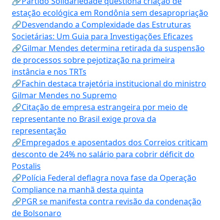
🔗Partido Solidariedade questiona criação de
estação ecológica em Rondônia sem desapropriação
🔗Desvendando a Complexidade das Estruturas
Societárias: Um Guia para Investigações Eficazes
🔗Gilmar Mendes determina retirada da suspensão
de processos sobre pejotização na primeira
instância e nos TRTs
🔗Fachin destaca trajetória institucional do ministro
Gilmar Mendes no Supremo
🔗Citação de empresa estrangeira por meio de
representante no Brasil exige prova da
representação
🔗Empregados e aposentados dos Correios criticam
desconto de 24% no salário para cobrir déficit do
Postalis
🔗Polícia Federal deflagra nova fase da Operação
Compliance na manhã desta quinta
🔗PGR se manifesta contra revisão da condenação
de Bolsonaro