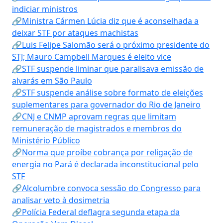
indiciar ministros
🔗Ministra Cármen Lúcia diz que é aconselhada a
deixar STF por ataques machistas
🔗Luis Felipe Salomão será o próximo presidente do
STJ; Mauro Campbell Marques é eleito vice
🔗STF suspende liminar que paralisava emissão de
alvarás em São Paulo
🔗STF suspende análise sobre formato de eleições
suplementares para governador do Rio de Janeiro
🔗CNJ e CNMP aprovam regras que limitam
remuneração de magistrados e membros do
Ministério Público
🔗Norma que proíbe cobrança por religação de
energia no Pará é declarada inconstitucional pelo
STF
🔗Alcolumbre convoca sessão do Congresso para
analisar veto à dosimetria
🔗Polícia Federal deflagra segunda etapa da