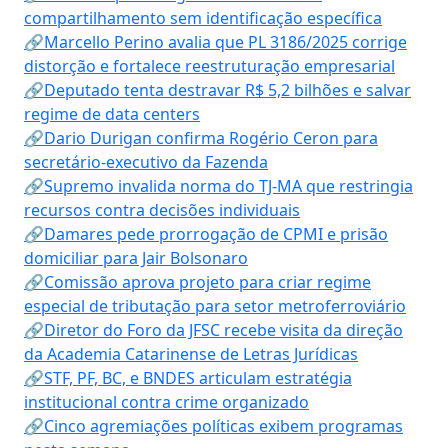
compartilhamento sem identificação específica
🔗Marcello Perino avalia que PL 3186/2025 corrige
distorção e fortalece reestruturação empresarial
🔗Deputado tenta destravar R$ 5,2 bilhões e salvar
regime de data centers
🔗Dario Durigan confirma Rogério Ceron para
secretário-executivo da Fazenda
🔗Supremo invalida norma do TJ-MA que restringia
recursos contra decisões individuais
🔗Damares pede prorrogação de CPMI e prisão
domiciliar para Jair Bolsonaro
🔗Comissão aprova projeto para criar regime
especial de tributação para setor metroferroviário
🔗Diretor do Foro da JFSC recebe visita da direção
da Academia Catarinense de Letras Jurídicas
🔗STF, PF, BC, e BNDES articulam estratégia
institucional contra crime organizado
🔗Cinco agremiações políticas exibem programas