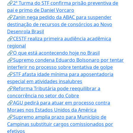
🔗2ª Turma do STF confirma prisão preventiva de
pai e primo de Daniel Vorcaro
🔗Zanin nega pedido da ABAC para suspender
destinação de recursos de consórcios ao Novo
Desenrola Brasil
🔗CESTF realiza primeira audiência acadêmica
regional
🔗O que está acontecendo hoje no Brasil
🔗Supremo condena Eduardo Bolsonaro por tentar
interferir no processo sobre tentativa de golpe
🔗STF afasta idade mínima para aposentadoria
especial em atividades insalubres
🔗Reforma Tributária pode reequilibrar a
concorrência no setor do Cobre
🔗AGU pedirá para atuar em processo contra
Moraes nos Estados Unidos da América
🔗Supremo amplia prazo para Município de
Campinas substituir cargos comissionados por
efetivos