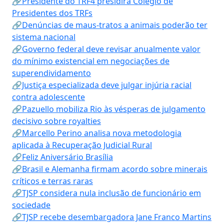
🔗Presidente do TRF4 presidirá Colégio de
Presidentes dos TRFs
🔗Denúncias de maus-tratos a animais poderão ter
sistema nacional
🔗Governo federal deve revisar anualmente valor
do mínimo existencial em negociações de
superendividamento
🔗Justiça especializada deve julgar injúria racial
contra adolescente
🔗Pazuello mobiliza Rio às vésperas de julgamento
decisivo sobre royalties
🔗Marcello Perino analisa nova metodologia
aplicada à Recuperação Judicial Rural
🔗Feliz Aniversário Brasília
🔗Brasil e Alemanha firmam acordo sobre minerais
críticos e terras raras
🔗TJSP considera nula inclusão de funcionário em
sociedade
🔗TJSP recebe desembargadora Jane Franco Martins