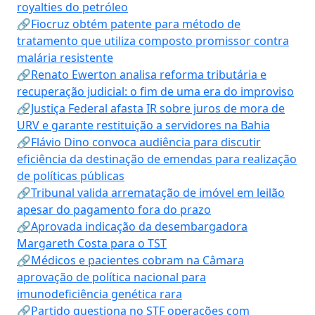
royalties do petróleo
🔗Fiocruz obtém patente para método de
tratamento que utiliza composto promissor contra
malária resistente
🔗Renato Ewerton analisa reforma tributária e
recuperação judicial: o fim de uma era do improviso
🔗Justiça Federal afasta IR sobre juros de mora de
URV e garante restituição a servidores na Bahia
🔗Flávio Dino convoca audiência para discutir
eficiência da destinação de emendas para realização
de políticas públicas
🔗Tribunal valida arrematação de imóvel em leilão
apesar do pagamento fora do prazo
🔗Aprovada indicação da desembargadora
Margareth Costa para o TST
🔗Médicos e pacientes cobram na Câmara
aprovação de política nacional para
imunodeficiência genética rara
🔗Partido questiona no STF operações com