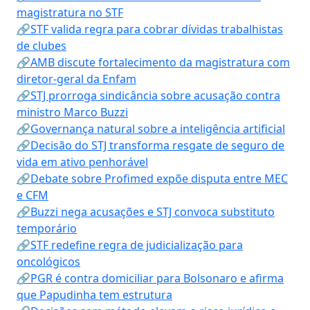
magistratura no STF
🔗STF valida regra para cobrar dívidas trabalhistas
de clubes
🔗AMB discute fortalecimento da magistratura com
diretor-geral da Enfam
🔗STJ prorroga sindicância sobre acusação contra
ministro Marco Buzzi
🔗Governança natural sobre a inteligência artificial
🔗Decisão do STJ transforma resgate de seguro de
vida em ativo penhorável
🔗Debate sobre Profimed expõe disputa entre MEC
e CFM
🔗Buzzi nega acusações e STJ convoca substituto
temporário
🔗STF redefine regra de judicialização para
oncológicos
🔗PGR é contra domiciliar para Bolsonaro e afirma
que Papudinha tem estrutura