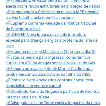
🔗Especialista vê vazamento da Gol como novo
alerta sobre riscos estruturais na proteção de dados
🔗Homenagem a Geisel cai na mira do MPF e expõe
a velha batalha pela memória nacional
🔗Supremo confirma validade da Política Nacional
de Biocombustíveis
🔗UNIMED Nova Iguaçu deve cobrir produto
especial para criança alérgica à proteína do leite de
vaca
🔗Sabatina de Jorge Messias na CCJ será no dia 10
🔗Estados pedem para ingressar como ‘amicus
curiae’ em ADI da Abegás sobre a Nova Lei do Gás
🔗Senado aprova projeto de Murilo Galdino que
proíbe descontos associativos na folha do INSS
🔗Pinheiro Neto Advogados contrata consultora
especialista em venture capital
🔗Deputado Ronaldo Nogueira participa de eventos
internacionais na Rússia
🔗Advogada Luciane Tomé explica impactos da nova