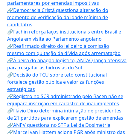
parlamentares por emendas impositivas
🔗Democracia Cristã questiona alteração do
momento de verificação da idade mínima de
candidatos
🔗Fachin reforça laços institucionais entre Brasil e
Angola em visita ao Parlamento angolano
🔗Reafirmado direito do leiloeiro à comissão
mesmo com quitação da dívida após arrematação
🔗À beira do apagão logístico, ANTAQ lança ofensiva
para resgatar as hidrovias do Sul
🔗Decisão do TCU sobre teto constitucional
fortalece gestão pública e valoriza funções
estratégicas
🔗Registro no SCR administrado pelo Bacen não se
equipara inscrição em cadastro de inadimplentes
🔗Flávio Dino determina intimação de presidentes
de 21 partidos para explicarem gestão de emendas
🔗ANPV questiona no STF a Lei da Dosimetria
🔗Marcel van Hattem aciona PGR após ministro das