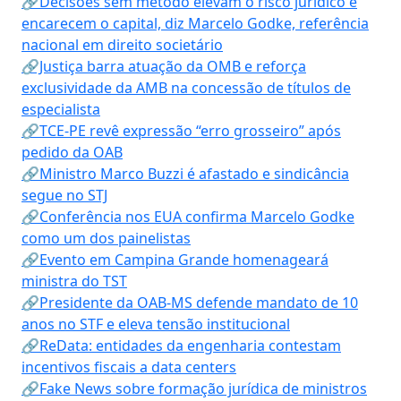
🔗Decisões sem método elevam o risco jurídico e
encarecem o capital, diz Marcelo Godke, referência
nacional em direito societário
🔗Justiça barra atuação da OMB e reforça
exclusividade da AMB na concessão de títulos de
especialista
🔗TCE-PE revê expressão “erro grosseiro” após
pedido da OAB
🔗Ministro Marco Buzzi é afastado e sindicância
segue no STJ
🔗Conferência nos EUA confirma Marcelo Godke
como um dos painelistas
🔗Evento em Campina Grande homenageará
ministra do TST
🔗Presidente da OAB-MS defende mandato de 10
anos no STF e eleva tensão institucional
🔗ReData: entidades da engenharia contestam
incentivos fiscais a data centers
🔗Fake News sobre formação jurídica de ministros