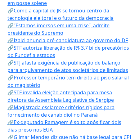
em posse solene
🔗Como a capital de JK se tornou centro da
tecnologia eleitoral e o futuro da democracia
🔗“Estamos imersos em uma crise”, admite
presidente do Supremo
🔗Izalci anuncia pré-candidatura ao governo do DF
🔗STF autoriza liberação de R$ 3,7 bi de precatórios
do Fundef a estados
🔗STJ afasta exigência de publicação de balanço
para arquivamento de atos societários de limitadas
🔗Professor temporário tem direito ao piso salarial
do magistério
🔗STF invalida eleição antecipada para mesa
diretora da Assembleia Legislativa de Sergipe
🔗Magistrada esclarece critérios rígidos para
fornecimento de canabidiol no Paraná
🔗Ex-deputado Ramagem é solto após ficar dois
dias preso nos EUA
🔗Gilmar Mendes diz que não há base legal para CPI