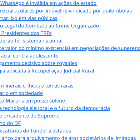
r WhatsApp é inválida em ações de estado
tre particulares por imóvel reivindicado por quilombolas
r lixo em vias públicas
co Legal do Combate ao Crime Organizado
e Presidentes dos TRFs
erão ter sistema nacional
te valor do mínimo existencial em negociações de superen
 racial contra adolescente
lgamento decisivo sobre royalties
a aplicada à Recuperação Judicial Rural
inerais críticos e terras raras
nário em sociedade
co Martins em posse solene
 tecnologia eleitoral e o futuro da democracia
te presidente do Supremo
rno do DF
recatórios do Fundef a estados
alanço para arquivamento de atos societários de limitadas