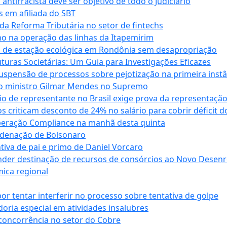
antirracista deve ser objetivo de todo o Judiciário
s em afiliada do SBT
da Reforma Tributária no setor de fintechs
o na operação das linhas da Itapemirim
ão de estação ecológica em Rondônia sem desapropriação
ras Societárias: Um Guia para Investigações Eficazes
spensão de processos sobre pejotização na primeira instâ
l do ministro Gilmar Mendes no Supremo
o de representante no Brasil exige prova da representaçã
riticam desconto de 24% no salário para cobrir déficit do
Operação Compliance na manhã desta quinta
ndenação de Bolsonaro
iva de pai e primo de Daniel Vorcaro
der destinação de recursos de consórcios ao Novo Desenro
mica regional
tentar interferir no processo sobre tentativa de golpe
oria especial em atividades insalubres
 concorrência no setor do Cobre