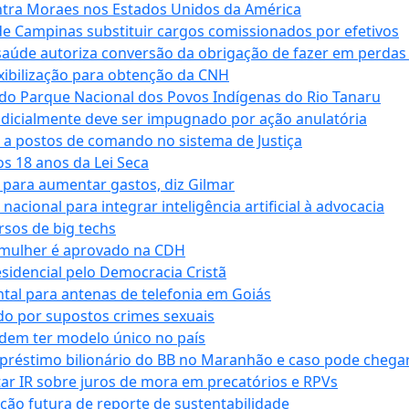
tra Moraes nos Estados Unidos da América
e Campinas substituir cargos comissionados por efetivos
saúde autoriza conversão da obrigação de fazer em perdas
xibilização para obtenção da CNH
do Parque Nacional dos Povos Indígenas do Rio Tanaru
dicialmente deve ser impugnado por ação anulatória
 a postos de comando no sistema de Justiça
s 18 anos da Lei Seca
para aumentar gastos, diz Gilmar
cional para integrar inteligência artificial à advocacia
sos de big techs
 mulher é aprovado na CDH
esidencial pelo Democracia Cristã
tal para antenas de telefonia em Goiás
o por supostos crimes sexuais
dem ter modelo único no país
empréstimo bilionário do BB no Maranhão e caso pode chega
star IR sobre juros de mora em precatórios e RPVs
ação futura de reporte de sustentabilidade