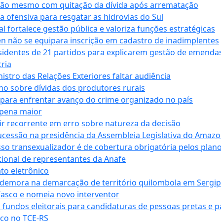
ssão mesmo com quitação da dívida após arrematação
a ofensiva para resgatar as hidrovias do Sul
 fortalece gestão pública e valoriza funções estratégicas
n não se equipara inscrição em cadastro de inadimplentes
sidentes de 21 partidos para explicarem gestão de emenda
ria
stro das Relações Exteriores faltar audiência
 sobre dívidas dos produtores rurais
para enfrentar avanço do crime organizado no país
 pena maior
zir recorrente em erro sobre natureza da decisão
ucessão na presidência da Assembleia Legislativa do Amaz
sso transexualizador é de cobertura obrigatória pelos plan
ucional de representantes da Anafe
to eletrônico
 demora na demarcação de território quilombola em Sergi
Vasco e nomeia novo interventor
 fundos eleitorais para candidaturas de pessoas pretas e 
co no TCE-RS