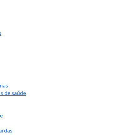
s
onas
os de saúde
pe
pardas