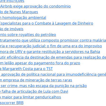
bre inscrições
 Airbnb exige aprovação do condomínio
ndo de Nunes Marques
m homologação ambiental
Especialistas para o Combate à Lavagem de Dinheiro
ão de imóveis
nto sobre royalties do petróleo
ratamento que utiliza composto promissor contra malária 
ia e recuperação judicial: o fim de uma era do improviso
 mora de URV e garante restituição a servidores na Bahia
tir eficiência da destinação de emendas para realização de 
em leilão apesar do pagamento fora do prazo
 Margareth Costa para o TST
provação de política nacional para imunodeficiência gené
m empresa de mineração de terras raras
 ser crime, mas não escapa da punição na prisão
falha de articulação de Lula com Davi
 maior para limitar penduricalhos
 socorrer BRB