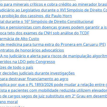
para minerais críticos e cobra crédito ao minerador brasi
ciário ao Legislativo durante o XVI Simpósio de Direito Co
 proibição dos cassinos, diz Paulo Horn
cial durante o 16º Simpósio de Direito Constitucional
dos e pensionistas com doenças graves podem garantir a i
oca teto dos exames da CNH sob análise do TCDF
armácia de Alto Custo
 de medicina para turma extra do Pronera em Caruaru (PE)
ntratos de honorários advocatícios
 no Judiciário e alerta para riscos de manipulação algorít
seridos na LDO pelo Congresso
zes de todo o país
decisões judiciais durante investigações
ara destravar financiamento ao agro
xplica por que o PL 1893/2026 pode mudar a relação entre 
ta e pacientes com mobilidade reduzida utilizem elevado
 de cargos vagos de juiz substituto em 2º Grau em desem
dano moral