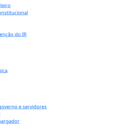
leiro
nstitucional
senção do IR
mica
governo e servidores
r
bargador