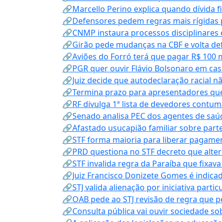
🔗Marcello Perino explica quando dívida f
🔗Defensores pedem regras mais rígidas p
🔗CNMP instaura processos disciplinares
🔗Girão pede mudanças na CBF e volta defe
🔗Aviões do Forró terá que pagar R$ 100 
🔗PGR quer ouvir Flávio Bolsonaro em cas
🔗Juiz decide que autodeclaração racial nã
🔗Termina prazo para apresentadores que
🔗RF divulga 1ª lista de devedores contum
🔗Senado analisa PEC dos agentes de saúd
🔗Afastado usucapião familiar sobre parte
🔗STF forma maioria para liberar pagamen
🔗PRD questiona no STF decreto que alter
🔗STF invalida regra da Paraíba que fixa
🔗Juiz Francisco Donizete Gomes é indic
🔗STJ valida alienação por iniciativa parti
🔗OAB pede ao STJ revisão de regra que 
🔗Consulta pública vai ouvir sociedade s