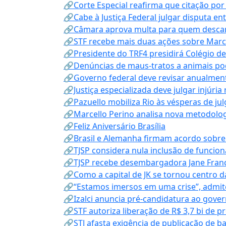
🔗Corte Especial reafirma que citação po
🔗Cabe à Justiça Federal julgar disputa en
🔗Câmara aprova multa para quem descarta
🔗STF recebe mais duas ações sobre Mar
🔗Presidente do TRF4 presidirá Colégio d
🔗Denúncias de maus-tratos a animais pod
🔗Governo federal deve revisar anualmen
🔗Justiça especializada deve julgar injúria
🔗Pazuello mobiliza Rio às vésperas de ju
🔗Marcello Perino analisa nova metodologi
🔗Feliz Aniversário Brasília
🔗Brasil e Alemanha firmam acordo sobre m
🔗TJSP considera nula inclusão de funcio
🔗TJSP recebe desembargadora Jane Fran
🔗Como a capital de JK se tornou centro da
🔗“Estamos imersos em uma crise”, admi
🔗Izalci anuncia pré-candidatura ao gove
🔗STF autoriza liberação de R$ 3,7 bi de p
🔗STJ afasta exigência de publicação de b