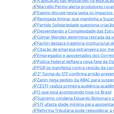
🔗A aplicação das legislações na educação 
🔗Marcello Perino alerta produtores rurai
🔗Evento discute nesta sexta os impactos 
🔗Revogada liminar que mantinha a Suzan
🔗Partido Solidariedade questiona criaç
🔗Desvendando a Complexidade das Estrutu
🔗Gilmar Mendes determina retirada da su
🔗Fachin destaca trajetória instituciona
🔗Citação de empresa estrangeira por mei
🔗Empregados e aposentados dos Correios c
🔗Polícia Federal deflagra nova fase da 
🔗PGR se manifesta contra revisão da co
🔗2ª Turma do STF confirma prisão prevent
🔗Zanin nega pedido da ABAC para suspen
🔗CESTF realiza primeira audiência acadê
🔗O que está acontecendo hoje no Brasil
🔗Supremo condena Eduardo Bolsonaro por 
🔗STF afasta idade mínima para aposentad
🔗Reforma Tributária pode reequilibrar a