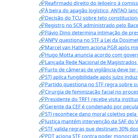
🔗Reafirmado direito do leiloeiro à comi
🔗À beira do apagão logístico, ANTAQ lanç
🔗Decisão do TCU sobre teto constitucional
🔗Registro no SCR administrado pelo Bace
🔗Flávio Dino determina intimação de pre
🔗ANPV questiona no STF a Lei da Dosimet
🔗Marcel van Hattem aciona PGR após mini
🔗Hugo Motta anuncia acordo com governo
🔗Lançada Rede Nacional de Magistrados 
🔗Furto de câmeras de vigilância deve ter
🔗STJ aplica fungibilidade após juízo indu
🔗Partido questiona no STF regra sobre s
🔗Cirurgia de feminização facial no proce
🔗Presidente do TRF1 recebe visita instit
🔗Gerente da CEF é condenado por pecula
🔗STJ reconhece dano moral coletivo pela
🔗Justiça mantém intervenção da SAF do 
🔗STF valida regras que destinam 30% dos
🔗PDT aciona STF contra poder monocráti