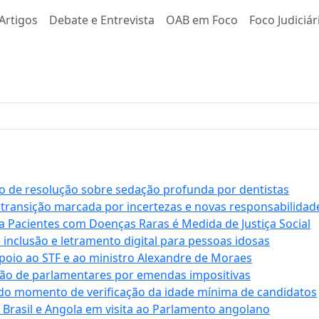
Artigos
Debate e Entrevista
OAB em Foco
Foco Judiciár
 de resolução sobre sedação profunda por dentistas
 transição marcada por incertezas e novas responsabilidad
a Pacientes com Doenças Raras é Medida de Justiça Social
e inclusão e letramento digital para pessoas idosas
apoio ao STF e ao ministro Alexandre de Moraes
ção de parlamentares por emendas impositivas
 do momento de verificação da idade mínima de candidatos
e Brasil e Angola em visita ao Parlamento angolano