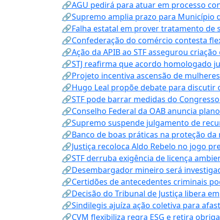
🔗AGU pedirá para atuar em processo con
🔗Supremo amplia prazo para Município d
🔗Falha estatal em prover tratamento de 
🔗Confederação do comércio contesta fle
🔗Ação da APIB ao STF assegurou criação 
🔗STJ reafirma que acordo homologado ju
🔗Projeto incentiva ascensão de mulheres
🔗Hugo Leal propõe debate para discutir o
🔗STF pode barrar medidas do Congresso 
🔗Conselho Federal da OAB anuncia plano na
🔗Supremo suspende julgamento de recur
🔗Banco de boas práticas na proteção da
🔗Justiça recoloca Aldo Rebelo no jogo pr
🔗STF derruba exigência de licença ambien
🔗Desembargador mineiro será investigad
🔗Certidões de antecedentes criminais po
🔗Decisão do Tribunal de Justiça libera 
🔗Sindilegis ajuíza ação coletiva para afa
🔗CVM flexibiliza regra ESG e retira obrig