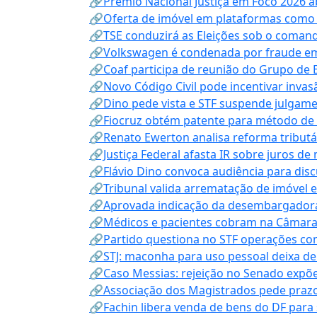
🔗Prêmio Nacional Justiça em Foco 2026 a
🔗Oferta de imóvel em plataformas como
🔗TSE conduzirá as Eleições sob o coma
🔗Volkswagen é condenada por fraude e
🔗Coaf participa de reunião do Grupo de 
🔗Novo Código Civil pode incentivar invas
🔗Dino pede vista e STF suspende julgame
🔗Fiocruz obtém patente para método de t
🔗Renato Ewerton analisa reforma tributár
🔗Justiça Federal afasta IR sobre juros de
🔗Flávio Dino convoca audiência para discu
🔗Tribunal valida arrematação de imóvel 
🔗Aprovada indicação da desembargadora
🔗Médicos e pacientes cobram na Câmara a
🔗Partido questiona no STF operações co
🔗STJ: maconha para uso pessoal deixa de
🔗Caso Messias: rejeição no Senado expõe 
🔗Associação dos Magistrados pede prazo
🔗Fachin libera venda de bens do DF para