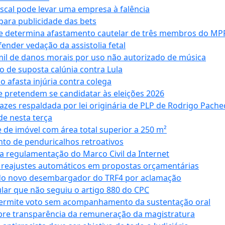
iscal pode levar uma empresa à falência
ara publicidade das bets
 e determina afastamento cautelar de três membros do MP
nder vedação da assistolia fetal
mil de danos morais por uso não autorizado de música
o de suposta calúnia contra Lula
o afasta injúria contra colega
 pretendem se candidatar às eleições 2026
azes respaldada por lei originária de PLP de Rodrigo Pache
e nesta terça
 de imóvel com área total superior a 250 m²
to de penduricalhos retroativos
a regulamentação do Marco Civil da Internet
va reajustes automáticos em propostas orçamentárias
ado novo desembargador do TRF4 por aclamação
cular que não seguiu o artigo 880 do CPC
permite voto sem acompanhamento da sustentação oral
obre transparência da remuneração da magistratura