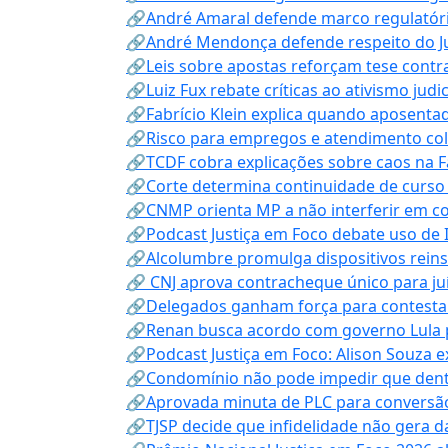
🔗André Amaral defende marco regulatório 
🔗André Mendonça defende respeito do Judi
🔗Leis sobre apostas reforçam tese contra
🔗Luiz Fux rebate críticas ao ativismo judi
🔗Fabrício Klein explica quando aposenta
🔗Risco para empregos e atendimento col
🔗TCDF cobra explicações sobre caos na F
🔗Corte determina continuidade de curso
🔗CNMP orienta MP a não interferir em co
🔗Podcast Justiça em Foco debate uso de IA
🔗Alcolumbre promulga dispositivos rein
🔗 CNJ aprova contracheque único para juí
🔗Delegados ganham força para contestar 
🔗Renan busca acordo com governo Lula p
🔗Podcast Justiça em Foco: Alison Souza e
🔗Condomínio não pode impedir que dentis
🔗Aprovada minuta de PLC para conversão
🔗TJSP decide que infidelidade não gera 