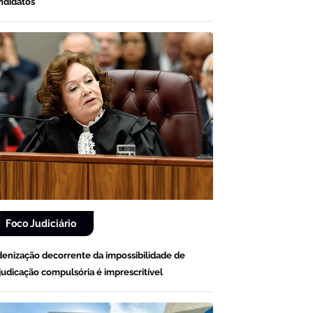
ndidatos
Foco Judiciário
denização decorrente da impossibilidade de
judicação compulsória é imprescritível