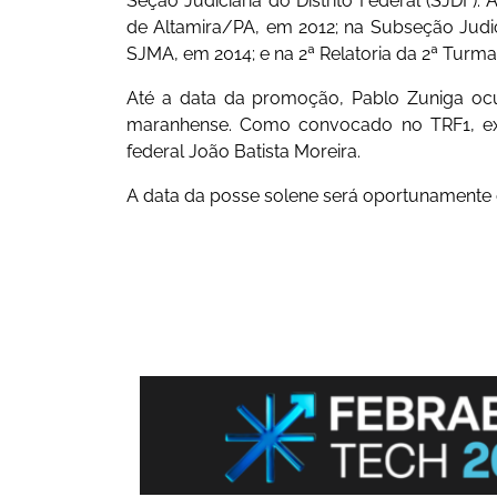
Seção Judiciária do Distrito Federal (SJDF)
de Altamira/PA, em 2012; na Subseção Judic
SJMA, em 2014; e na 2ª Relatoria da 2ª Turm
Até a data da promoção, Pablo Zuniga ocup
maranhense. Como convocado no TRF1, ex
federal João Batista Moreira.
A data da posse solene será oportunamente 