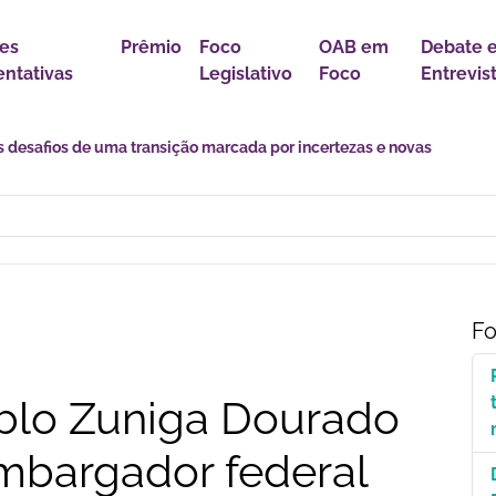
es
Prêmio
Foco
OAB em
Debate 
ntativas
Legislativo
Foco
Entrevis
astro Nacional para Pacientes com Doenças Raras é Medida de Justi
Fo
blo Zuniga Dourado
mbargador federal