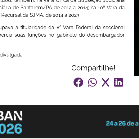
. Atuou, também, na Vara Única da Subseção Judiciária
iária de Santarém/PA de 2012 a 2014; na 10ª Vara da
a Recursal da SJMA, de 2014 a 2023.
ava a titularidade da 8ª Vara Federal da seccional
ercia suas funções no gabinete do desembargador
divulgada.
Compartilhe!