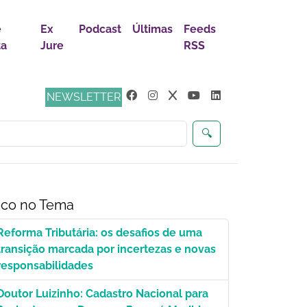
e
Ex
Podcast
Últimas
Feeds
ta
Jure
RSS
ça
NEWSLETTER
🔍
co no Tema
Reforma Tributária: os desafios de uma
transição marcada por incertezas e novas
responsabilidades
Doutor Luizinho: Cadastro Nacional para