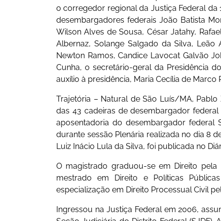
o corregedor regional da Justiça Federal da
desembargadores federais João Batista More
Wilson Alves de Sousa, César Jatahy, Rafae
Albernaz, Solange Salgado da Silva, Leão A
Newton Ramos, Candice Lavocat Galvão Jo
Cunha, o secretário-geral da Presidência do
auxílio à presidência, Maria Cecília de Marco
Trajetória – Natural de São Luís/MA, Pabl
das 43 cadeiras de desembargador federal
aposentadoria do desembargador federal Sou
durante sessão Plenária realizada no dia 8 d
Luiz Inácio Lula da Silva, foi publicada no Diá
O magistrado graduou-se em Direito pela
mestrado em Direito e Políticas Públicas
especialização em Direito Processual Civil p
Ingressou na Justiça Federal em 2006, assum