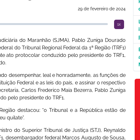
29 de fevereiro de 2024
1x
 Judiciária do Maranhão (SJMA), Pablo Zuniga Dourado
ral do Tribunal Regional Federal da 1ª Região (TRF1)
ante ato protocolar conduzido pelo presidente do TRF1,
ado.
ndo desempenhar, leal e honradamente, as funções de
uição Federal e as leis do país, e assinar o respectivo
cretaria, Carlos Frederico Maia Bezerra, Pablo Zuniga
do pelo presidente do TRF1.
Região destacou: “o Tribunal e a República estão de
u quilate”.
stro do Superior Tribunal de Justiça (STJ), Reynaldo
RF1, desembargador federal Marcos Augusto de Sousa,