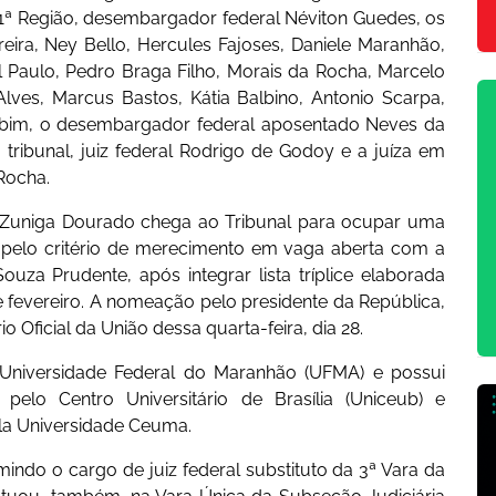
 1ª Região, desembargador federal Néviton Guedes, os
ira, Ney Bello, Hercules Fajoses, Daniele Maranhão,
l Paulo, Pedro Braga Filho, Morais da Rocha, Marcelo
lves, Marcus Bastos, Kátia Balbino, Antonio Scarpa,
bim, o desembargador federal aposentado Neves da
 tribunal, juiz federal Rodrigo de Godoy e a juíza em
 Rocha.
o Zuniga Dourado chega ao Tribunal para ocupar uma
 pelo critério de merecimento em vaga aberta com a
za Prudente, após integrar lista tríplice elaborada
e fevereiro. A nomeação pelo presidente da República,
rio Oficial da União dessa quarta-feira, dia 28.
 Universidade Federal do Maranhão (UFMA) e possui
 pelo Centro Universitário de Brasília (Uniceub) e
ela Universidade Ceuma.
indo o cargo de juiz federal substituto da 3ª Vara da