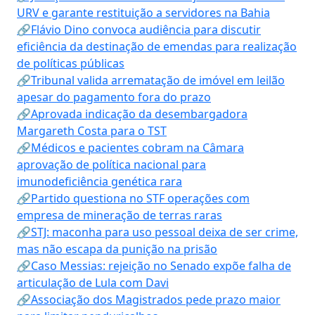
URV e garante restituição a servidores na Bahia
🔗Flávio Dino convoca audiência para discutir
eficiência da destinação de emendas para realização
de políticas públicas
🔗Tribunal valida arrematação de imóvel em leilão
apesar do pagamento fora do prazo
🔗Aprovada indicação da desembargadora
Margareth Costa para o TST
🔗Médicos e pacientes cobram na Câmara
aprovação de política nacional para
imunodeficiência genética rara
🔗Partido questiona no STF operações com
empresa de mineração de terras raras
🔗STJ: maconha para uso pessoal deixa de ser crime,
mas não escapa da punição na prisão
🔗Caso Messias: rejeição no Senado expõe falha de
articulação de Lula com Davi
🔗Associação dos Magistrados pede prazo maior