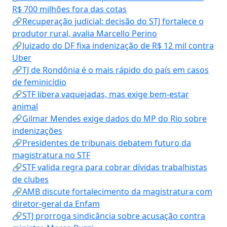
R$ 700 milhões fora das cotas
🔗Recuperação judicial: decisão do STJ fortalece o
produtor rural, avalia Marcello Perino
🔗Juizado do DF fixa indenização de R$ 12 mil contra
Uber
🔗TJ de Rondônia é o mais rápido do país em casos
de feminicídio
🔗STF libera vaquejadas, mas exige bem-estar
animal
🔗Gilmar Mendes exige dados do MP do Rio sobre
indenizações
🔗Presidentes de tribunais debatem futuro da
magistratura no STF
🔗STF valida regra para cobrar dívidas trabalhistas
de clubes
🔗AMB discute fortalecimento da magistratura com
diretor-geral da Enfam
🔗STJ prorroga sindicância sobre acusação contra