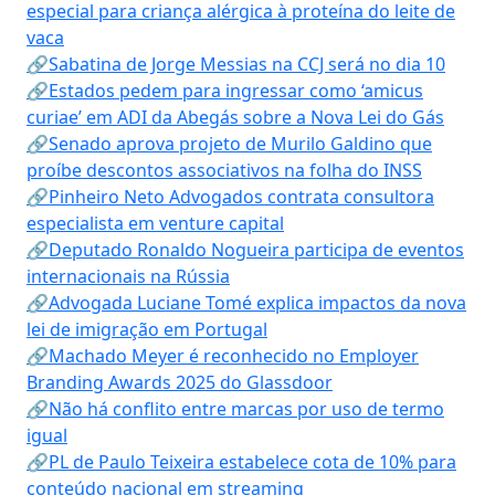
especial para criança alérgica à proteína do leite de
vaca
🔗Sabatina de Jorge Messias na CCJ será no dia 10
🔗Estados pedem para ingressar como ‘amicus
curiae’ em ADI da Abegás sobre a Nova Lei do Gás
🔗Senado aprova projeto de Murilo Galdino que
proíbe descontos associativos na folha do INSS
🔗Pinheiro Neto Advogados contrata consultora
especialista em venture capital
🔗Deputado Ronaldo Nogueira participa de eventos
internacionais na Rússia
🔗Advogada Luciane Tomé explica impactos da nova
lei de imigração em Portugal
🔗Machado Meyer é reconhecido no Employer
Branding Awards 2025 do Glassdoor
🔗Não há conflito entre marcas por uso de termo
igual
🔗PL de Paulo Teixeira estabelece cota de 10% para
conteúdo nacional em streaming