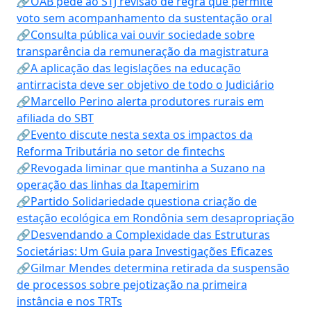
🔗OAB pede ao STJ revisão de regra que permite
voto sem acompanhamento da sustentação oral
🔗Consulta pública vai ouvir sociedade sobre
transparência da remuneração da magistratura
🔗A aplicação das legislações na educação
antirracista deve ser objetivo de todo o Judiciário
🔗Marcello Perino alerta produtores rurais em
afiliada do SBT
🔗Evento discute nesta sexta os impactos da
Reforma Tributária no setor de fintechs
🔗Revogada liminar que mantinha a Suzano na
operação das linhas da Itapemirim
🔗Partido Solidariedade questiona criação de
estação ecológica em Rondônia sem desapropriação
🔗Desvendando a Complexidade das Estruturas
Societárias: Um Guia para Investigações Eficazes
🔗Gilmar Mendes determina retirada da suspensão
de processos sobre pejotização na primeira
instância e nos TRTs