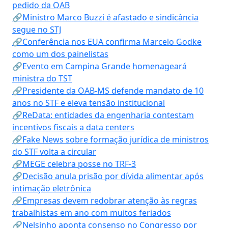
pedido da OAB
🔗Ministro Marco Buzzi é afastado e sindicância
segue no STJ
🔗Conferência nos EUA confirma Marcelo Godke
como um dos painelistas
🔗Evento em Campina Grande homenageará
ministra do TST
🔗Presidente da OAB-MS defende mandato de 10
anos no STF e eleva tensão institucional
🔗ReData: entidades da engenharia contestam
incentivos fiscais a data centers
🔗Fake News sobre formação jurídica de ministros
do STF volta a circular
🔗MEGE celebra posse no TRF-3
🔗Decisão anula prisão por dívida alimentar após
intimação eletrônica
🔗Empresas devem redobrar atenção às regras
trabalhistas em ano com muitos feriados
🔗Nelsinho aponta consenso no Congresso por