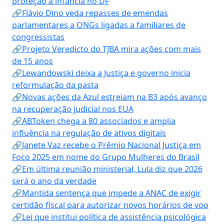
proteção à infância no DF
🔗Flávio Dino veda repasses de emendas
parlamentares a ONGs ligadas a familiares de
congressistas
🔗Projeto Veredicto do TJBA mira ações com mais
de 15 anos
🔗Lewandowski deixa a Justiça e governo inicia
reformulação da pasta
🔗Novas ações da Azul estreiam na B3 após avanço
na recuperação judicial nos EUA
🔗ABToken chega a 80 associados e amplia
influência na regulação de ativos digitais
🔗Janete Vaz recebe o Prêmio Nacional Justiça em
Foco 2025 em nome do Grupo Mulheres do Brasil
🔗Em última reunião ministerial, Lula diz que 2026
será o ano da verdade
🔗Mantida sentença que impede a ANAC de exigir
certidão fiscal para autorizar novos horários de voo
🔗Lei que institui política de assistência psicológica