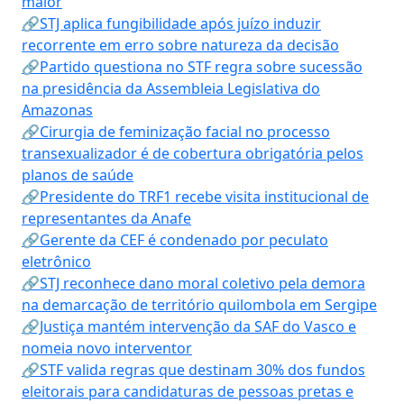
maior
🔗STJ aplica fungibilidade após juízo induzir
recorrente em erro sobre natureza da decisão
🔗Partido questiona no STF regra sobre sucessão
na presidência da Assembleia Legislativa do
Amazonas
🔗Cirurgia de feminização facial no processo
transexualizador é de cobertura obrigatória pelos
planos de saúde
🔗Presidente do TRF1 recebe visita institucional de
representantes da Anafe
🔗Gerente da CEF é condenado por peculato
eletrônico
🔗STJ reconhece dano moral coletivo pela demora
na demarcação de território quilombola em Sergipe
🔗Justiça mantém intervenção da SAF do Vasco e
nomeia novo interventor
🔗STF valida regras que destinam 30% dos fundos
eleitorais para candidaturas de pessoas pretas e