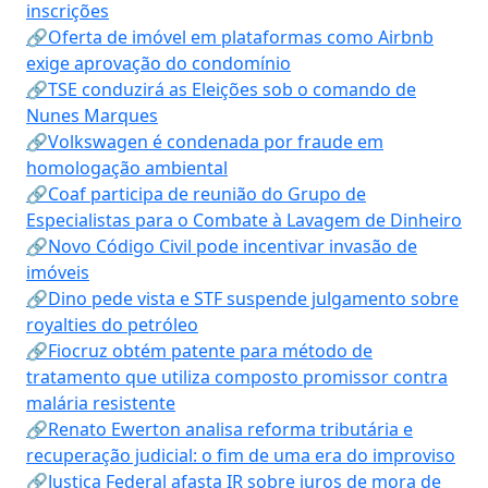
inscrições
🔗Oferta de imóvel em plataformas como Airbnb
exige aprovação do condomínio
🔗TSE conduzirá as Eleições sob o comando de
Nunes Marques
🔗Volkswagen é condenada por fraude em
homologação ambiental
🔗Coaf participa de reunião do Grupo de
Especialistas para o Combate à Lavagem de Dinheiro
🔗Novo Código Civil pode incentivar invasão de
imóveis
🔗Dino pede vista e STF suspende julgamento sobre
royalties do petróleo
🔗Fiocruz obtém patente para método de
tratamento que utiliza composto promissor contra
malária resistente
🔗Renato Ewerton analisa reforma tributária e
recuperação judicial: o fim de uma era do improviso
🔗Justiça Federal afasta IR sobre juros de mora de