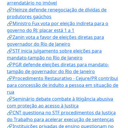
arrendatário no imóvel
🔗Heinze defende renegociação de dívidas de
produtores gaúchos
🔗Ministro Fux vota por eleição indireta para o
governo do RJ; placar está 1 a 1
🔗Zanin vota a favor de eleições diretas para
governador do Rio de Janeiro
🔗STF inicia julgamento sobre eleições para
mandato-tampão no Rio de Janeiro
🔗PGR defende eleições diretas para mandato-
tampão de governador do Rio de Janeiro
🔗Procedimento Restaurativo - Cejure/PR contribui
para concessão de indulto a pessoa em situação de
rua
🔗Seminário debate combate à litigância abusiva
com proteção ao acesso à Justiça
🔗CNT questiona no STF procedimentos da Justiça
do Trabalho para acelerar execução de sentenças
🔗Instituições privadas de ensino questionam no