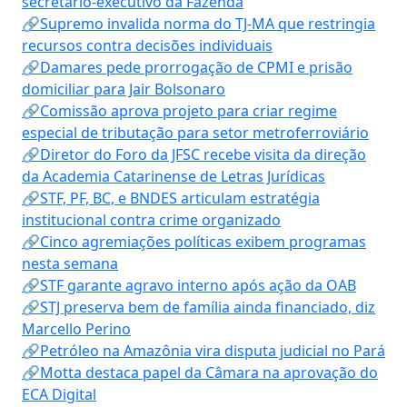
secretário-executivo da Fazenda
🔗Supremo invalida norma do TJ-MA que restringia
recursos contra decisões individuais
🔗Damares pede prorrogação de CPMI e prisão
domiciliar para Jair Bolsonaro
🔗Comissão aprova projeto para criar regime
especial de tributação para setor metroferroviário
🔗Diretor do Foro da JFSC recebe visita da direção
da Academia Catarinense de Letras Jurídicas
🔗STF, PF, BC, e BNDES articulam estratégia
institucional contra crime organizado
🔗Cinco agremiações políticas exibem programas
nesta semana
🔗STF garante agravo interno após ação da OAB
🔗STJ preserva bem de família ainda financiado, diz
Marcello Perino
🔗Petróleo na Amazônia vira disputa judicial no Pará
🔗Motta destaca papel da Câmara na aprovação do
ECA Digital