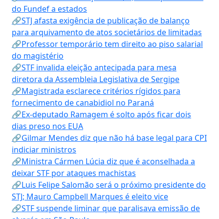
do Fundef a estados
🔗STJ afasta exigência de publicação de balanço
para arquivamento de atos societários de limitadas
🔗Professor temporário tem direito ao piso salarial
do magistério
🔗STF invalida eleição antecipada para mesa
diretora da Assembleia Legislativa de Sergipe
🔗Magistrada esclarece critérios rígidos para
fornecimento de canabidiol no Paraná
🔗Ex-deputado Ramagem é solto após ficar dois
dias preso nos EUA
🔗Gilmar Mendes diz que não há base legal para CPI
indiciar ministros
🔗Ministra Cármen Lúcia diz que é aconselhada a
deixar STF por ataques machistas
🔗Luis Felipe Salomão será o próximo presidente do
STJ; Mauro Campbell Marques é eleito vice
🔗STF suspende liminar que paralisava emissão de