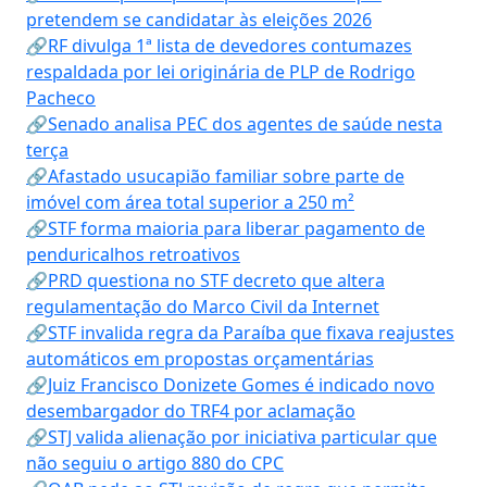
pretendem se candidatar às eleições 2026
🔗RF divulga 1ª lista de devedores contumazes
respaldada por lei originária de PLP de Rodrigo
Pacheco
🔗Senado analisa PEC dos agentes de saúde nesta
terça
🔗Afastado usucapião familiar sobre parte de
imóvel com área total superior a 250 m²
🔗STF forma maioria para liberar pagamento de
penduricalhos retroativos
🔗PRD questiona no STF decreto que altera
regulamentação do Marco Civil da Internet
🔗STF invalida regra da Paraíba que fixava reajustes
automáticos em propostas orçamentárias
🔗Juiz Francisco Donizete Gomes é indicado novo
desembargador do TRF4 por aclamação
🔗STJ valida alienação por iniciativa particular que
não seguiu o artigo 880 do CPC