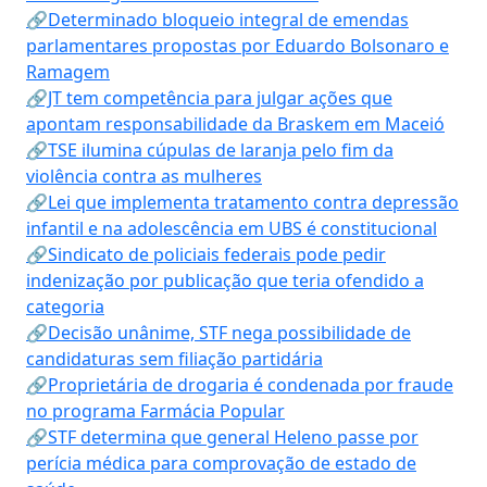
🔗Determinado bloqueio integral de emendas
parlamentares propostas por Eduardo Bolsonaro e
Ramagem
🔗JT tem competência para julgar ações que
apontam responsabilidade da Braskem em Maceió
🔗TSE ilumina cúpulas de laranja pelo fim da
violência contra as mulheres
🔗Lei que implementa tratamento contra depressão
infantil e na adolescência em UBS é constitucional
🔗Sindicato de policiais federais pode pedir
indenização por publicação que teria ofendido a
categoria
🔗Decisão unânime, STF nega possibilidade de
candidaturas sem filiação partidária
🔗Proprietária de drogaria é condenada por fraude
no programa Farmácia Popular
🔗STF determina que general Heleno passe por
perícia médica para comprovação de estado de