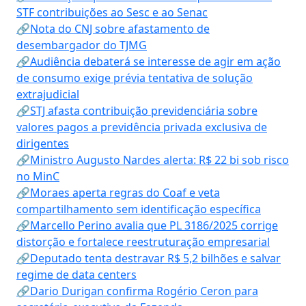
STF contribuições ao Sesc e ao Senac
🔗Nota do CNJ sobre afastamento de
desembargador do TJMG
🔗Audiência debaterá se interesse de agir em ação
de consumo exige prévia tentativa de solução
extrajudicial
🔗STJ afasta contribuição previdenciária sobre
valores pagos a previdência privada exclusiva de
dirigentes
🔗Ministro Augusto Nardes alerta: R$ 22 bi sob risco
no MinC
🔗Moraes aperta regras do Coaf e veta
compartilhamento sem identificação específica
🔗Marcello Perino avalia que PL 3186/2025 corrige
distorção e fortalece reestruturação empresarial
🔗Deputado tenta destravar R$ 5,2 bilhões e salvar
regime de data centers
🔗Dario Durigan confirma Rogério Ceron para