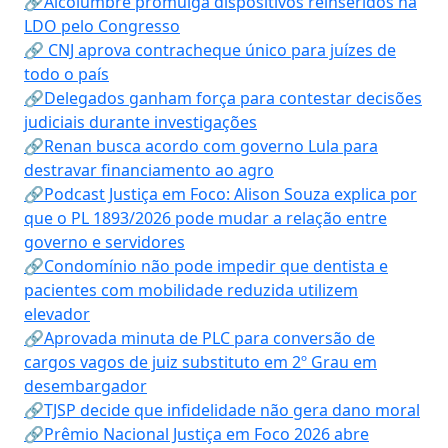
🔗Alcolumbre promulga dispositivos reinseridos na
LDO pelo Congresso
🔗 CNJ aprova contracheque único para juízes de
todo o país
🔗Delegados ganham força para contestar decisões
judiciais durante investigações
🔗Renan busca acordo com governo Lula para
destravar financiamento ao agro
🔗Podcast Justiça em Foco: Alison Souza explica por
que o PL 1893/2026 pode mudar a relação entre
governo e servidores
🔗Condomínio não pode impedir que dentista e
pacientes com mobilidade reduzida utilizem
elevador
🔗Aprovada minuta de PLC para conversão de
cargos vagos de juiz substituto em 2º Grau em
desembargador
🔗TJSP decide que infidelidade não gera dano moral
🔗Prêmio Nacional Justiça em Foco 2026 abre