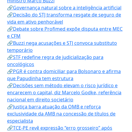
ministro Marco Buzzi
🔗Governança natural sobre a inteligência artificial
🔗Decisão do STJ transforma resgate de seguro de
vida em ativo penhorável
🔗Debate sobre Profimed expõe disputa entre MEC
e CFM
🔗Buzzi nega acusações e STJ convoca substituto
temporário
🔗STF redefine regra de judicialização para
oncológicos
🔗PGR é contra domiciliar para Bolsonaro e afirma
que Papudinha tem estrutura
🔗Decisões sem método elevam o risco jurídico e
encarecem o capital, diz Marcelo Godke, referência
nacional em direito societário
🔗Justiça barra atuação da OMB e reforça
exclusividade da AMB na concessão de títulos de
especialista
🔗TCE-PE revê expressão “erro grosseiro” após