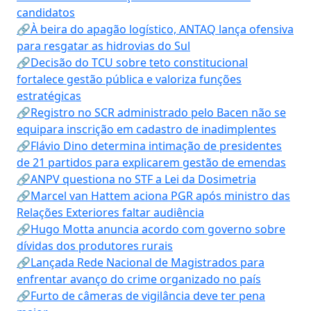
candidatos
🔗À beira do apagão logístico, ANTAQ lança ofensiva
para resgatar as hidrovias do Sul
🔗Decisão do TCU sobre teto constitucional
fortalece gestão pública e valoriza funções
estratégicas
🔗Registro no SCR administrado pelo Bacen não se
equipara inscrição em cadastro de inadimplentes
🔗Flávio Dino determina intimação de presidentes
de 21 partidos para explicarem gestão de emendas
🔗ANPV questiona no STF a Lei da Dosimetria
🔗Marcel van Hattem aciona PGR após ministro das
Relações Exteriores faltar audiência
🔗Hugo Motta anuncia acordo com governo sobre
dívidas dos produtores rurais
🔗Lançada Rede Nacional de Magistrados para
enfrentar avanço do crime organizado no país
🔗Furto de câmeras de vigilância deve ter pena