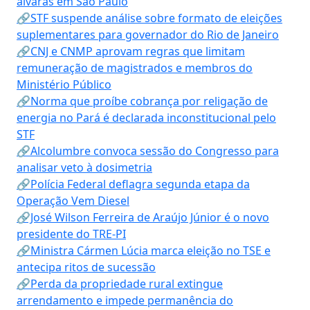
alvarás em São Paulo
🔗STF suspende análise sobre formato de eleições
suplementares para governador do Rio de Janeiro
🔗CNJ e CNMP aprovam regras que limitam
remuneração de magistrados e membros do
Ministério Público
🔗Norma que proíbe cobrança por religação de
energia no Pará é declarada inconstitucional pelo
STF
🔗Alcolumbre convoca sessão do Congresso para
analisar veto à dosimetria
🔗Polícia Federal deflagra segunda etapa da
Operação Vem Diesel
🔗José Wilson Ferreira de Araújo Júnior é o novo
presidente do TRE-PI
🔗Ministra Cármen Lúcia marca eleição no TSE e
antecipa ritos de sucessão
🔗Perda da propriedade rural extingue
arrendamento e impede permanência do