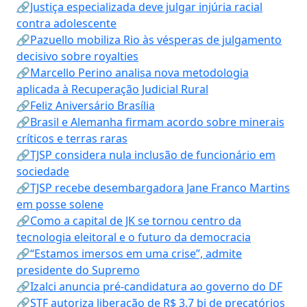
🔗Justiça especializada deve julgar injúria racial
contra adolescente
🔗Pazuello mobiliza Rio às vésperas de julgamento
decisivo sobre royalties
🔗Marcello Perino analisa nova metodologia
aplicada à Recuperação Judicial Rural
🔗Feliz Aniversário Brasília
🔗Brasil e Alemanha firmam acordo sobre minerais
críticos e terras raras
🔗TJSP considera nula inclusão de funcionário em
sociedade
🔗TJSP recebe desembargadora Jane Franco Martins
em posse solene
🔗Como a capital de JK se tornou centro da
tecnologia eleitoral e o futuro da democracia
🔗“Estamos imersos em uma crise”, admite
presidente do Supremo
🔗Izalci anuncia pré-candidatura ao governo do DF
🔗STF autoriza liberação de R$ 3,7 bi de precatórios