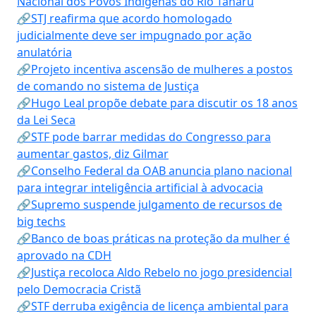
Nacional dos Povos Indígenas do Rio Tanaru
🔗STJ reafirma que acordo homologado
judicialmente deve ser impugnado por ação
anulatória
🔗Projeto incentiva ascensão de mulheres a postos
de comando no sistema de Justiça
🔗Hugo Leal propõe debate para discutir os 18 anos
da Lei Seca
🔗STF pode barrar medidas do Congresso para
aumentar gastos, diz Gilmar
🔗Conselho Federal da OAB anuncia plano nacional
para integrar inteligência artificial à advocacia
🔗Supremo suspende julgamento de recursos de
big techs
🔗Banco de boas práticas na proteção da mulher é
aprovado na CDH
🔗Justiça recoloca Aldo Rebelo no jogo presidencial
pelo Democracia Cristã
🔗STF derruba exigência de licença ambiental para